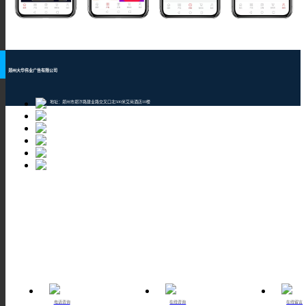
郑州大华伟业广告有限公司
地址：郑州市郑汴路建业路交叉口北500米艾尚酒店10楼
邮编：450001
TEL：400-609-8880
Email：1205043196@qq.com
网址：www.101ebuy.net
申请交换友链QQ：1205043196
电话咨询
在线咨询
在线留言