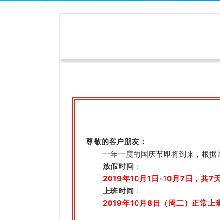
尊敬的客户朋友：
一年一度的国庆节即将到来，根据
放假时间：
2019年10月1日-10月7日，共7
上班时间：
2019年10月8日
（周二）正常上