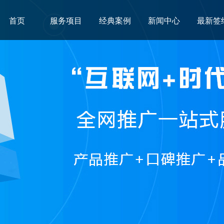
首页
服务项目
经典案例
新闻中心
最新签