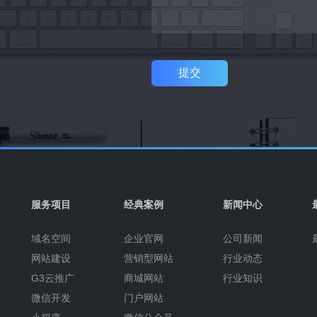
提交
服务项目
经典案例
新闻中心
域名空间
企业官网
公司新闻
网站建设
营销型网站
行业动态
G3云推广
商城网站
行业知识
微信开发
门户网站