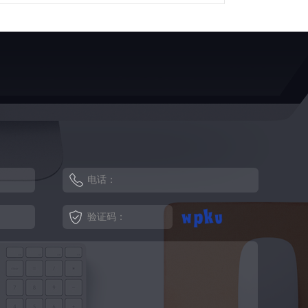
电话：
验证码：