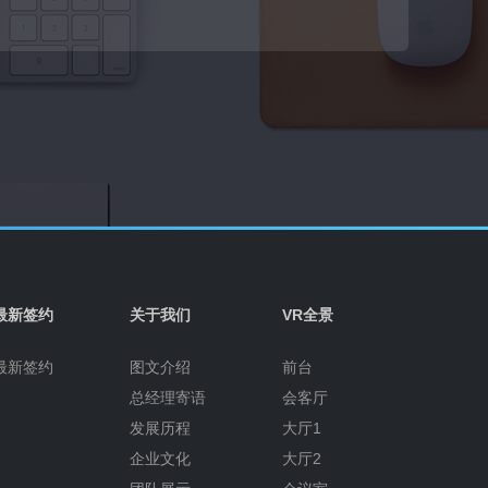
最新签约
关于我们
VR全景
最新签约
图文介绍
前台
总经理寄语
会客厅
发展历程
大厅1
企业文化
大厅2