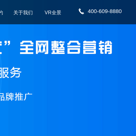
400-609-8880
约
关于我们
VR全景