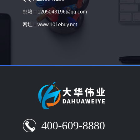
邮箱：1205043196@qq.com
网址：www.101ebuy.net
400-609-8880