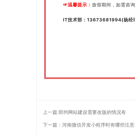
☞温馨提示：
放假期间，如需咨
IT技术部：
13673681994(杨经
上一篇:
郑州网站建设需要改版的情况有
下一篇：
河南微信开发小程序时有哪些注意