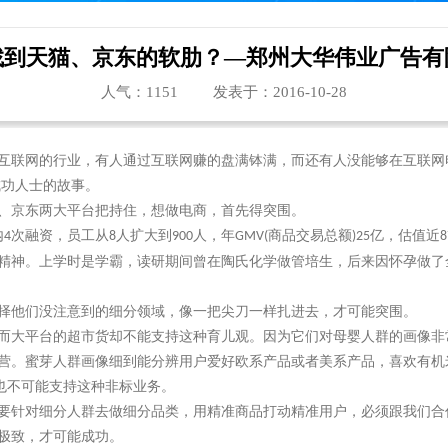
找到天猫、京东的软肋？—郑州大华伟业广告有
人气：
1151
发表于：2016-10-28
互联网的行业，有人通过互联网赚的盘满钵满，而还有人没能够在互联网
成功人士的故事。
、京东两大平台把持住，想做电商，首先得突围。
内
次融资，员工从
人扩大到
人，年
商品交易总额
亿，估值近
4
8
900
GMV(
)25
8
精神。上学时是学霸，读研期间曾在陶氏化学做管培生，后来因怀孕做了
择他们没注意到的细分领域，像一把尖刀一样扎进去，才可能突围。
而大平台的超市货却不能支持这种育儿观。因为它们对母婴人群的画像非
营。蜜芽人群画像细到能分辨用户爱好欧系产品或者美系产品，喜欢有机
也不可能支持这种非标业务。
要针对细分人群去做细分品类，用精准商品打动精准用户，必须跟我们合
极致，才可能成功。