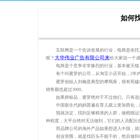
如何
互联网是一个告诉发展的行业，电商是依托
大华伟业广告有限公司来
呢？
给大家说一个
电商是个竞争非常惨烈的行业，基本被天猫
有个叫蜜芽的公司，从淘宝小店开始，
2
年
蜜芽创始人刘楠是典型的摩羯座，很有死磕
销售额也超过
3000
。
如果拼标品，蜜芽绝对干不过他们。只有选
中国新生代妈妈普遍在育儿观上更加西化，
我就决定，找到足够精准的人群，做精细运
种程度，大平台绝对无法做到，它们的人员配比
而品牌公司的海外产品如果想进入中国，就
创业突围，就是找巨头不能干的，然后做到