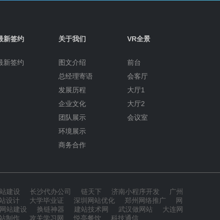
最新签约
关于我们
VR全景
最新签约
图文介绍
前台
总经理寄语
会客厅
发展历程
大厅1
企业文化
大厅2
团队展示
会议室
环境展示
商务合作
站建设
长沙代办公司
链天下
济南小程序开发
广州
站设计
大学毕业证
深圳网站优化
郑州网络推广
网
网站建设
换链神器
建站技术网
武汉做网站
大连网
站制作
攻关学习网
悦亭餐饮
科技通信