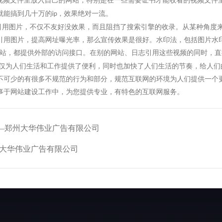
视频文件里放入自己的网站，特别是在一些需要证书才能收看的视频文件
就能搞到几十万的
，效果绝对一流。
ip
引用图片，不仅不友好没效果，而且阻挡了搜索引擎的收录。从某种角度
引用图片，提高网址曝光率，那么宣传效果是很好。水印法，包括图片水
站，都提供外部的访问接口。在别的网站、日志引用这些视频的同时，直
仅为人们生活和工作提供了便利，同时也加快了人们生活的节奏，给人们
不可少的有很多不规范的行为和部分，规范互联网的环境为人们提供一个
事于网站建设工作中，为您提供专业，有特色的互联网服务。
——郑州大华伟业广告有限公司
大华伟业广告有限公司