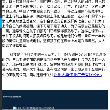
文，班里的其他孩子也可随时进行点评，在点评别人的同时，自己的
朗读水平也会有所提升，还可以让家长、同学、老师欣赏，这种无边
界的互动，得到了学生和家长的一致认可。移动互联网与智能手机，
作业上传加互相点评，朗读视频上传加相互鼓励，让孩子们的学习在
悄无声息地发生着变化，我们会很欣喜看到这样的改变。孩子们为了
上传自己的朗读视频，课下可是下足了功夫，为了展示自己最精彩的
一面，通常课文在孩子们预习时已经读得很熟练了，这样在课堂中，
节省了很多时间可以拓展巩固练习，或是给他们介绍一些适合此年龄
段的英语儿童读物或电影，这样孩子们在课堂上亦是兴趣盎然，大大
提高了课堂效率。
科技是当今社会中的一大助力，利用好互联网为我们的生活增添
助力让生活变得更加便利是我们这些生活在互联网社会中人员的一大
优势，现在社会是信息化社会，掌握好信息就能为我们的工作和学习
带来新动力。郑州大华伟业广告有限公司是一家长期从事于互联网行
郑州大华伟业广告有限公司
业的互联网公司，网站建设请关注
。
郑州大华伟业广告有限公司
地址：郑州市郑汴路建业路交叉口北500米艾尚酒店10楼