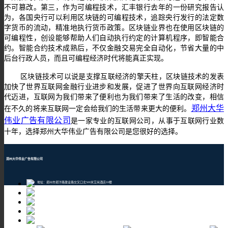
不可篡改。第三，作为可编程技术，汇丰银行去年的一份研究报告认
为，各国央行可以利用区块链的可编程技术，追踪央行发行的法定数
字货币的流动，精准地执行货币政策。区块链业界也在使用区块链的
可编程性，创设能够帮助人们自动执行约定的计算机程序，即智能合
约。智能合约技术成熟后，不仅金融交易完全自动化，节省大量的中
后台行政人员，而且可编程经济时代将能真正实现。
区块链技术可以说是支撑互联经济的擎天柱，区块链技术的发表
加快了世界互联网金融行业进步和发展，促进了世界向互联网经济时
代迈进，互联网为我们带来了便利也为我们带来了生活的改变，相信
郑州大华
在不久的将来互联网一定会给我们的生活带来更大的便利。
伟业广告有限公司
是一家专业的互联网公司，从事于互联网行业数
十年，选择郑州大华伟业广告有限公司是您很好的选择。
郑州大华伟业广告有限公司
地址：郑州市郑汴路建业路交叉口北500米艾尚酒店10楼
邮编：450001
TEL：400-609-8880
Email：1205043196@qq.com
网址：www.101ebuy.net