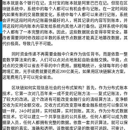
账本就是各个银行在记，支付宝的账本就是阿里巴巴在记。但现在区
块链系统中，系统中的每个人都可以有机会参与记账。在一定时间段
内如果有新的交易数据变化，系统中每个人都可以来进行记账，系统
会评判这段时间内记账最快最好的人，将其记录的内容写到账本，并
将这段时间内账本内容发给系统内其他人进行备份。这样系统中的每
个人都有了一本完整的账本。因此，这些数据就会变得非常安全。篡
改者需要同时修改超过半数的系统节点数据才能真正地篡改数据，其
代价极高，导致几乎不可能。
同时资金传递不再需要金融中介来作为信任背书，而是依靠一整
套数学算法来约束，人们可以点对点地发起自助金融交换。毕竟，点
对点的交换可以省去不菲的中介费用。据粗略统计，全球每年的小额
跨境汇款，光手续费就要花费近
200亿美元，如果用区块链解决方案，
这笔费用几乎可以完全省去。
区块链如何实现信息社会的分布式架构？首先，作为分布式账本
技术，它第一次对几百年来一成不变的记账方法
——复式记账法，作
了较大的改进。这个改进有可能改变金融行业的清结算方法，变净额
交收为实时全额交收。交收方式的改变意味着金融系统也可以像区块
链一样，24小时运转，实时结算，实时到账。其次，作为分布式数据
库技术，它可以建立一个共享信息的公共系统，任何人都可以成为数
据录入员，任何人都拥有完整的数据。依靠一套共识算法，就可以保
证数据的真实、准确和透明，该数据库记录的数据可追踪、可审计、