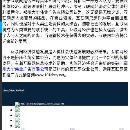
关于互联网是否压垮实体经济的论战，有相当一部分人认为，要振兴
实体经济，就必须限制互联网的冲击，限制互联网经济对实体经济的
利润吞噬。郑州大华伟业广告有限公司认为，这无疑是无稽之谈，互
联网是人类智慧的结晶，在商业领域，互联网只是作为平台而出现
的，同时也是对于人类生活资料的大综合，随着社会的发展，互联网
将成为人类重要的联系彼此的工具，互联网经济也在极大程度上减少
了人与人之间的距离，当运输技术在获得大的突破，互联网经济将会
迎来新的局面。
互联网经济快速发展是人类社会快速发展的必然结果，互联网经
济不是挤压传统实体经济，而是为实体经济提供了另一个新型的传播
途径，有着互联网信息技术的帮助，实体经济将会迎来新的突破。
郑
州大华伟业广告有限公司
是郑州市的互联网企业公司，选择互联网营
销推广方式请咨询www.101ebuy.net。
郑州大华伟业广告有限公司
地址：郑州市郑汴路建业路交叉口北500米艾尚酒店10楼
邮编：450001
TEL：400-609-8880
Email：1205043196@qq.com
网址：www.101ebuy.net