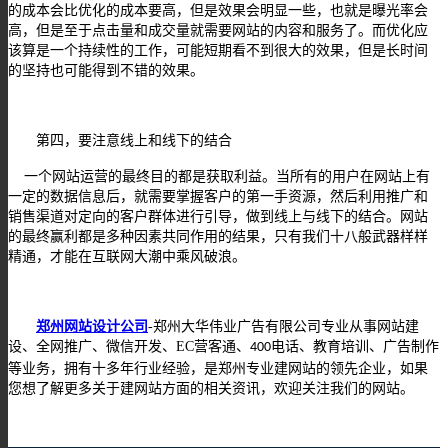
的成本会比优化的成本要高，但是效果会明显一些，也就是曝光率会
高，但是至于点击量和成交量就需要网站的内容和服务了。而优化应
该算是一个持续性的工作，可能短期看不到很大的效果，但是长时间
的坚持也可能得到不错的效果。
第四，要注意线上和线下的结合
一个网站运营的最终目的都是获取利益。当所有的用户在网站上有
一定的数据信息后，就需要掌握客户的第一手资源，然后利用推广和
销售渠道对定向的客户群体进行引导，做到线上与线下的结合。网站
的最终赢利都是多种因素共同作用的结果，只有我们十八般武器样样
精通，才能在互联网大潮中乘风破浪。
郑州网站设计公司
-
郑州
大华伟业广告有限公司
专业从事
网站建
设
、全网推广、微信开发、
EC
营客通、
电话、教育培训、广告制作
400
等业务，拥有十多年行业经验，
是郑州专业建网站的领先企业，如果
您想了解更多关于建网站方面的相关资讯，欢迎关注我们的网站
。