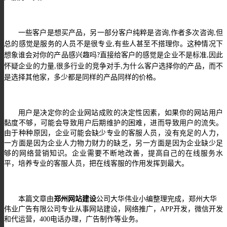
一些客户是想买产品
，
另一部分客户纯粹是咨询
,
作者多次咨询
但
,
总的感觉是服务的人员不是很专业
有些人甚至不搭理你。这种情况下
,
想象谁会对你的产品感兴趣吗
直接给客户的感觉是企业不是标准
因此
?
,
怀疑企业的力量
很多行业的竞争对手
为什么客户选择你的产品，而不
,
,
是选择其他家，多少都是同样的产品同样的价格。
用户是决定你的企业网站成败的决定性因素，如果你的网站用户
黏度不够，可能会导致用户后期维护的困难，进而导致用户的流失。
由于种种原因，企业可能会缺少专业的客服人员，没有充足的人力，
一方面是因为企业人力物力财力的缺乏，另一方面是因为企业缺少足
够的网络营销知识。企业需要不断地改善，提高自己的在线服务水
平，培养专业的客服人员，把在线客服的作用发挥到最大。
本篇文章由
郑州网站建设
公司大华伟业小编整理完成，郑州大华
伟业广告有限公司专业从事网站建设，网络推广，
APP开发，微信开发
和代运营，400电话办理，广告制作等业务。