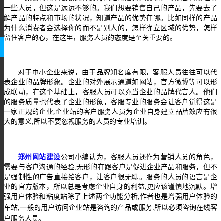
一些人员，但这是远远不够的。我们想要销售自己的产品，先要去了
解产品的特点和市场的状况，知道产品的优势在哪。比如同样的产品
为什么消费者会选择你的而不是别人的，怎样确立区域的优势，怎样
留住客户的心，在这里，服务人员的态度是至关重要的。
对于中小企业来说，由于品牌知名度有限，客服人员往往可以代
表企业的品牌形象。企业的对外展示通道如网站，官方微博等可以形
成联动，在这个基础上，客服人员可以充当企业的品牌代言人。他们
的服务质量也代表了企业的形象，客服专业的服务会让客户觉得这是
一家正规的企业
,
企业站的客户服务人员为企业自身建立品牌效应有很
大的意义
所以不要忽视服务的人员的专业培训。
,
郑州网站建设
公司小编认为，
客服人员还作为营销人员的角色
，
需要与客户沟通的经验
,
无形的在跟客户是促进企业产品和服务
，
但不
是强制性的广告直接给客户
，
让客户很无聊。服务的人员的语言是企
业的官方版本
，
所以总是考虑企业自身的利益
,
更应该谨慎地沉默。增
强用户体验和粘度站除了上述两个功能分析
作者也是增强用户体验的
,
车站
一般的用户访问企业站是咨询的产品或服务
所以必须咨询在线客
,
,
户服务人员。