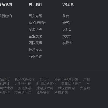
最新签约
关于我们
VR全景
最新签约
图文介绍
前台
总经理寄语
会客厅
发展历程
大厅1
企业文化
大厅2
团队展示
会议室
环境展示
商务合作
站建设
长沙代办公司
链天下
济南小程序开发
广州
站设计
大学毕业证
深圳网站优化
郑州网络推广
网
网站建设
换链神器
建站技术网
武汉做网站
大连网
站制作
攻关学习网
悦亭餐饮
科技通信