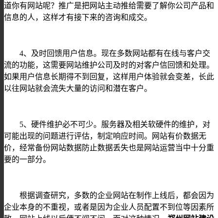
道你有网站呢
？
推广是把网站主动推给需要了解你公司产品和
信息的人，这样才有接下来的
咨询和
成交。
4
、
及时
回馈用户信息
。
现在多数网站都有在线与客户交
流的功能，这需要网站维护公司及时的对客户信回馈和处理。
如果用户信息长期得不到回复，这样用户体验就会变差，长此
以往网站就会流失大量的
访问和潜在客户
。
5
、硬件维护
必不可少。
服务器及相关软硬件的维护，对
可能出现的问题进行评估，制定响应时间。网站有价数据无
价，经常备份网站数据防止数据丢失也是网站运营当中
十分重
要的一部分
。
根据调查研究
，
多数的
企业网站
在
制作上线后，
都会
因为
企业本身的不重视
，或者是
因为企业人员配置不到位等因素所