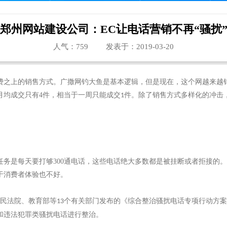
郑州网站建设公司：EC让电话营销不再“骚扰
人气：
759
发表于：2019-03-20
费之上的销售方式。广撒网钓大鱼是基本逻辑，但是现在，这个网越来越
月均成交只有
4
件，相当于一周只能成交
件。
除了销售方式多样化的冲击
1
任务是每天要打够
300
通电话，这些电话绝大多数都是被挂断或者拒接的。
于消费者体验也不好。
民法院、教育部等
个有关部门发布的《综合整治骚扰电话专项行动方案
13
和违法犯罪类骚扰电话进行整治。