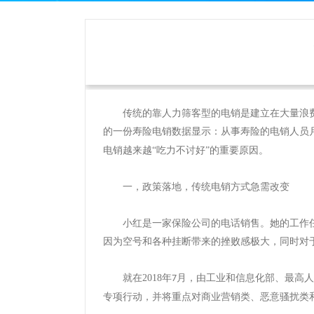
传统的靠人力筛客型的电销是建立在大量浪
的一份寿险电销数据显示：从事寿险的电销人员
电销越来越
“吃力不讨好”的重要原因。
一，
政策落地，传统电销方式急需改变
小红是一家保险公司的电话销售。她的工作
因为空号和各种挂断带来的挫败感极大，同时对
就在
2018
年
月，由工业和信息化部、最高人
7
专项行动，并将重点对商业营销类、恶意骚扰类