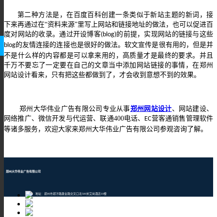
第二种方法是，在百度百科创建一条类似于新站主题的新词，接
下来再通过在
“资料来源”里写上网站和链接地址的做法，也可以促进百
度对网站的收录。通过开设博客
的前提，实现网站的链接与这些
(blog)
的友情连接的连接也是很好的做法。软文宣传是很有用的，但是并
blog
不是什么样的内容都是可以拿来用的，高质量才是最终的要求。并且
千万不要忘了一定要在自己的文章当中添加网站链接的事情，在郑州
网站设计看来，只有把这些都做到了，才会收到意想不到的效果。
郑州大华伟业广告有限公司
专业从事
郑州网站设计
、网站建设、
网络推广、微信开发与代运营、联通
400
电话、
营客通销售管理软件
EC
等诸多服务，欢迎大家来郑州大华伟业广告有限公司参观咨询了解。
郑州大华伟业广告有限公司
地址：郑州市郑汴路建业路交叉口北500米艾尚酒店10楼
邮编：450001
TEL：400-609-8880