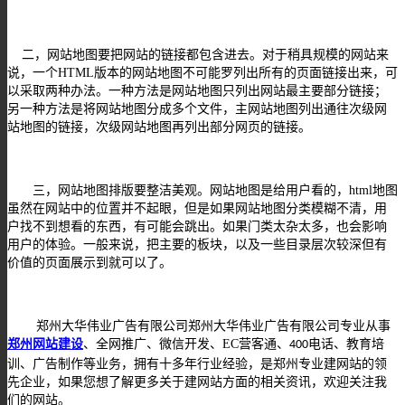
二，网站地图要把网站的链接都包含进去。对于稍具规模的网站来
说，一个
HTML
版本的网站地图不可能罗列出所有的页面链接出来，可
以采取两种办法。一种方法是网站地图只列出网站最主要部分链接；
另一种方法是将网站地图分成多个文件，主网站地图列出通往次级网
站地图的链接，次级网站地图再列出部分网页的链接。
三，网站地图排版要整洁美观。网站地图是给用户看的，
html
地图
虽然在网站中的位置并不起眼，但是如果网站地图分类模糊不清，用
户找不到想看的东西，有可能会跳出。如果门类太杂太多，也会影响
用户的体验。一般来说，把主要的板块，以及一些目录层次较深但有
价值的页面展示到就可以了。
郑州大华伟业广告有限公司
郑州大华伟业广告有限公司专业从事
郑州网站建设
、全网推广、微信开发、
EC
营客通、
电话、教育培
400
训、广告制作等业务，拥有十多年行业经验，
是郑州专业建网站的领
先企业，如果您想了解更多关于建网站方面的相关资讯，欢迎关注我
们的网站
。