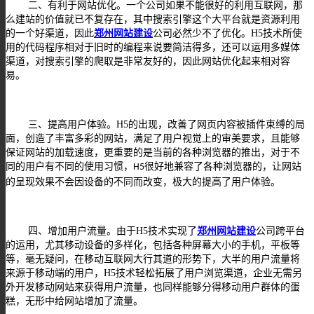
二、有利于网站优化。一个公司如果不能很好的利用互联网，那
么建站的价值就已不复存在，其中搜索引擎这个大平台就是资源利用
的一个好渠道，因此
郑州网站建设
公司必然少不了优化。
H5
技术所使
用的代码程序相对于旧时的编程来说要简洁得多，还可以运用多媒体
渠道，对搜索引擎的爬取是非常友好的，因此网站优化起来相对容
易。
三、提高用户体验。
H5
的出现，改善了网页内容被插件束缚的局
面，创造了丰富多彩的网站，满足了用户视觉上的审美要求，且能够
保证网站的加载速度，更重要的是当前的各种浏览器的推出，对于不
同的用户有不同的使用习惯，
很好地兼容了各种浏览器的，让网站
H5
的呈现效果不会因设备的不同而改变，极大的提高了用户体验。
四、
增加用户流量。由于
H5
技术实现了
郑州网站建设
公司跨平台
的运用，尤其移动设备的多样化，包括各种屏幕大小的手机，平板等
等，毫无疑问，在移动互联网大行其道的形势下，大半的用户流量将
来源于移动端的用户，
H5
技术轻松拓展了用户浏览渠道，企业无需另
外开发移动网站来获得用户流量，也同样能够分得移动用户群体的蛋
糕，无形中给网站增加了流量。