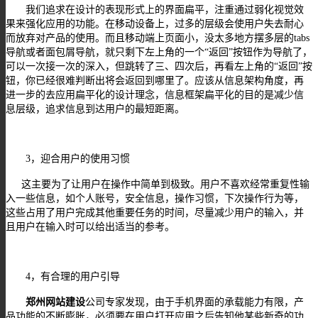
我们追求在设计的表现形式上的界面扁平，注重通过弱化视觉效
果来强化应用的功能。在移动设备上，过多的层级会使用户失去耐心
而放弃对产品的使用。而且移动端上页面小，没太多地方摆多层的
tabs
导航或者面包屑导航，就只剩下左上角的一个“返回”按钮作为导航了，
可以一次接一次的深入，但跳转了三、四次后，再看左上角的“返回”按
钮，你已经很难判断出将会返回到哪里了。应该从信息架构角度，再
进一步的去应用扁平化的设计理念，信息框架扁平化的目的是减少信
息层级，追求信息到达用户的最短距离。
3
，迎合用户的使用习惯
这主要为了让用户在操作中简单到极致。用户不喜欢经常重复性输
入一些信息，如个人账号，安全信息，操作习惯，下次操作行为等，
这些占用了用户完成其他重要任务的时间，尽量减少用户的输入，并
且用户在输入时可以给出适当的参考。
4
，有合理的用户引导
郑州网站建设
公司专家发现，由于手机界面的承载能力有限，产
品功能的不断膨胀，必须要在用户打开应用之后告知他某些新奇的功