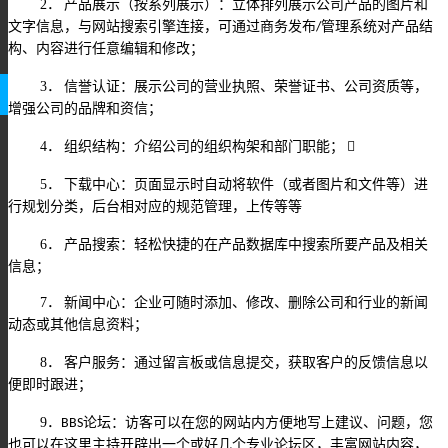
2
．
产品展示（按系列展示）：立体排列展示公司产品的图片和
文字信息，与网站搜索引擎连接，可通过商务发布
管理系统对产品结
/
构、内容进行任意编辑和修改；
3
．
信誉认证：展示公司的营业执照、荣誉证书、公司资质等，
增强公司的品牌和资信；
4
．
组织结构：介绍公司的组织构架和部门职能；

5
．
下载中心：页面显示时自动将软件（或者图片和文件等）进
行规划分类，后台相对应的规范管理，上传等等
6
．
产品搜索：轻松快捷的在产品数据库中搜索所要产品及相关
信息；
7
．
新闻中心：企业可随时添加、修改、删除公司和行业的新闻
动态或其他信息资料；
8
．
客户服务：通过留言板或信息提交，获取客户的反馈信息以
便即时跟进；
9
．
论坛：访客可以在您的网站内方便地写上建议、问题，您
BBS
也可以在这里主持开辟出一个或好几个专业论坛区，丰富网站内容，