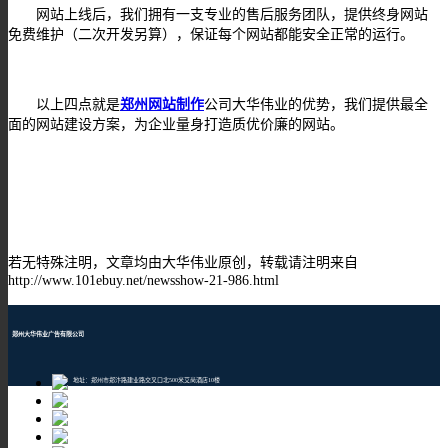
网站上线后，我们拥有一支专业的售后服务团队，提供终身网站
免费维护（二次开发另算），保证每个网站都能安全正常的运行。
以上四点就是
郑州网站制作
公司大华伟业的优势，我们提供最全
面的网站建设方案，为企业量身打造质优价廉的网站。
若无特殊注明，文章均由大华伟业原创，转载请注明来自
http://www.101ebuy.net/newsshow-21-986.html
郑州大华伟业广告有限公司
地址：郑州市郑汴路建业路交叉口北500米艾尚酒店10楼
邮编：450001
TEL：400-609-8880
Email：1205043196@qq.com