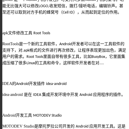
能无比强大可以修改
收发短信，拨打
接听电话，编辑铃声。甚
LOGO,
/
至还可以取到对方手机的蜂窝号（
），从而起到定位的作用。
Cell ID
apk
文件修改工具
Root Tools
RootTools
是一个新的工具软件，
开发者可以在这一工具软件的
Android
支持下，对
格式的文件进行再次修改，让程序表现更加出色，满足
.apk
用户的需求。
里面自带有很多工具，比如
，它里面集
Root Tools
BusyBox
成压缩了很多
的工具和命令，这样软件开发者在对
Linux
....
IDEA
的
开发插件
Android
idea-android
idea-android
是在
集成开发环境中开发
应用程序的插件。
IDEA
Android
Android
开发工具
MOTODEV Studio
MOTODEV Studio
是摩托罗拉公司开发的
应用开发工具。这是
Android