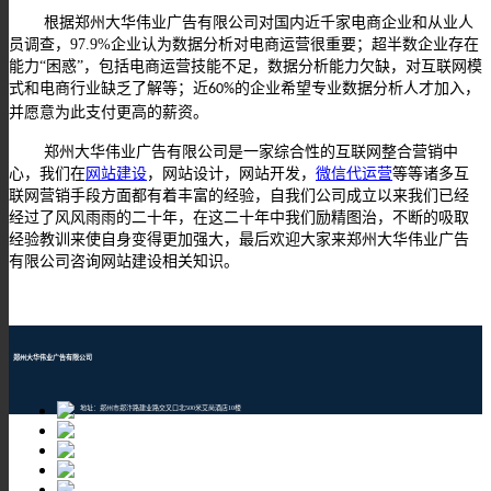
根据郑州大华伟业广告有限公司对国内近千家电商企业和从业人
员调查，
97.9%
企业认为数据分析对电商运营很重要；超半数企业存在
能力“困惑”，包括电商运营技能不足，数据分析能力欠缺，对互联网模
式和电商行业缺乏了解等；近
的企业希望专业数据分析人才加入，
60%
并愿意为此支付更高的薪资。
郑州大华伟业广告有限公司是一家综合性的互联网整合营销中
心，我们在
网站建设
，网站设计，网站开发，
微信代运营
等等诸多互
联网营销手段方面都有着丰富的经验，自我们公司成立以来我们已经
经过了风风雨雨的二十年，在这二十年中我们励精图治，不断的吸取
经验教训来使自身变得更加强大，最后欢迎大家来郑州大华伟业广告
有限公司咨询网站建设相关知识。
郑州大华伟业广告有限公司
地址：郑州市郑汴路建业路交叉口北500米艾尚酒店10楼
邮编：450001
TEL：400-609-8880
Email：1205043196@qq.com
网址：www.101ebuy.net