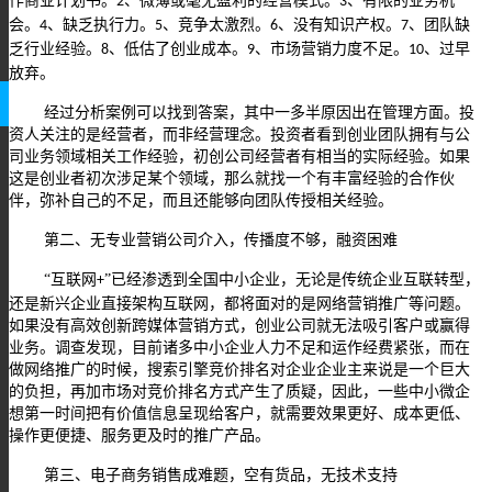
作商业计划书。
、微薄或毫无盈利的经营模式。
、有限的业务机
2
3
会。
、缺乏执行力。
、竞争太激烈。
、没有知识产权。
、团队缺
4
5
6
7
乏行业经验。
、低估了创业成本。
、市场营销力度不足。
、过早
8
9
10
放弃。
经过分析案例可以找到答案，其中一多半原因出在管理方面。投
资人关注的是经营者，而非经营理念。投资者看到创业团队拥有与公
司业务领域相关工作经验，初创公司经营者有相当的实际经验。如果
这是创业者初次涉足某个领域，那么就找一个有丰富经验的合作伙
伴，弥补自己的不足，而且还能够向团队传授相关经验。
第二、无专业营销公司介入，传播度不够，融资困难
“互联网
”已经渗透到全国中小企业，无论是传统企业互联转型，
+
还是新兴企业直接架构互联网，都将面对的是网络营销推广等问题。
如果没有高效创新跨媒体营销方式，创业公司就无法吸引客户或赢得
业务。调查发现，目前诸多中小企业人力不足和运作经费紧张，而在
做网络推广的时候，搜索引擎竞价排名对企业企业主来说是一个巨大
的负担，再加市场对竞价排名方式产生了质疑，因此，一些中小微企
想第一时间把有价值信息呈现给客户，就需要效果更好、成本更低、
操作更便捷、服务更及时的推广产品。
第三、电子商务销售成难题，空有货品，无技术支持