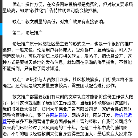
优点：操作方便，在众多网站投稿都是免费的，但对软文要求质
量较高，如果“软性化”广告特性明显可能会被拒稿。
缺点：软文质量的高低，对推广效果有直接影响。
第二，论坛推广
论坛推广属于网络社区最主要的形式之一，也是一个很好的推广
渠道，一般来说，论坛用户群体庞大，受众群广，互动性强，可人为
制造影响力，可以在论坛上发布相关软文、发帖子，把信息公开，这
种方式是要铺天盖地的发布信息，就如同在浩瀚的海里捕鱼，不管能
不能捕到，只有撒了网才知道。
缺点：论坛参与人员数目众多，社区板块繁多，目标受众群不易
确定。还有就是软文质量要求较高，需要团队配合进行炒作。
软文推广都需要我们有深刻的文章功底才能够将这份工作做大做
好，同时这也就限制了我们的工作成就，当我们不能够做好这些时，
我们很难做大做好，郑州大华伟业广告有限公司是一家综合性的互联
网整合营销中心，我们在
网站建设
，网站设计，网站开发，
微信代运
营
等等诸多互联网营销手段方面都有着丰富的经验，自我们公司成立
以来我们已经经过了风风雨雨的二十年，在这二十年中我们励精图
治，不断的吸取经验教训来使自身变得更加强大，最后欢迎大家来郑